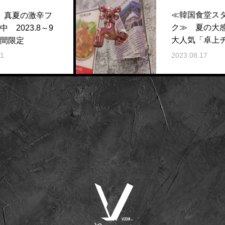
≪韓国食堂スタンド デバ
ク≫ 夏の大感謝企画！
大人気「卓上チャミスル
飲み放題」が499円にて
2023.08.17
ご提供