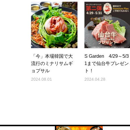
「今」本場韓国で大
S Garden 4/29～5/3
流行のミナリサムギ
1まで仙台牛プレゼン
ョプサル
ト！
2024.08.01
2024.04.28