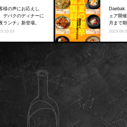
えし
Daebak 真夏の激辛フ
ナーに
ェア開催中 2023.8～9
場。
月まで期間限定
2023.08.01