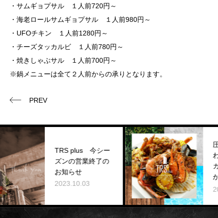
・サムギョプサル １人前720円～
・海老ロールサムギョプサル １人前980円～
・UFOチキン １人前1280円～
・チーズタッカルビ １人前780円～
・焼きしゃぶサル １人前700円～
※鍋メニューは全て２人前からの承りとなります。
PREV
圧倒的解
TRS plus 今シー
わえる新
ズンの営業終了の
ガーデンTR
お知らせ
が2023.
2023.10.03
pen!
2023.08